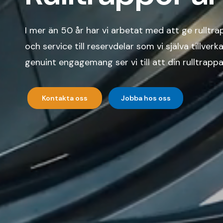
I mer än 50 år har vi arbetat med att ge rulltrap
och service till reservdelar som vi själva tillve
genuint engagemang ser vi till att din rulltrappa 
Kontakta oss
Jobba hos oss