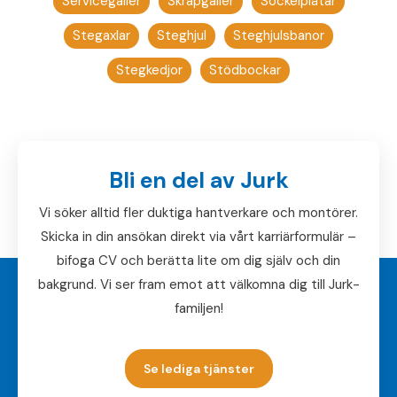
Servicegaller
Skrapgaller
Sockelplåtar
Stegaxlar
Steghjul
Steghjulsbanor
Stegkedjor
Stödbockar
Bli en del av Jurk
Vi söker alltid fler duktiga hantverkare och montörer.
Skicka in din ansökan direkt via vårt karriärformulär –
bifoga CV och berätta lite om dig själv och din
bakgrund. Vi ser fram emot att välkomna dig till Jurk-
familjen!
Se lediga tjänster