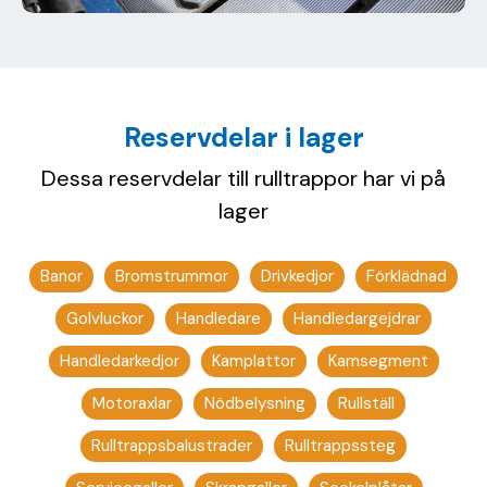
Reservdelar i lager
Dessa reservdelar till rulltrappor har vi på
lager
Banor
Bromstrummor
Drivkedjor
Förklädnad
Golvluckor
Handledare
Handledargejdrar
Handledarkedjor
Kamplattor
Kamsegment
Motoraxlar
Nödbelysning
Rullställ
Rulltrappsbalustrader
Rulltrappssteg